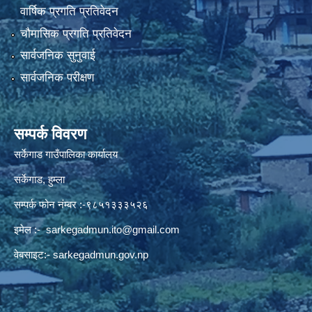
वार्षिक प्रगति प्रतिवेदन
चौमासिक प्रगति प्रतिवेदन
सार्वजनिक सुनुवाई
सार्वजनिक परीक्षण
सम्पर्क विवरण
सर्केगाड गाउँपालिका कार्यालय
सर्केगाड, हुम्ला
सम्पर्क फोन नंम्बर :-९८५१३३३५२६
इमेल :-
sarkegadmun.ito@gmail.com
वेबसाइट:- sarkegadmun.gov.np