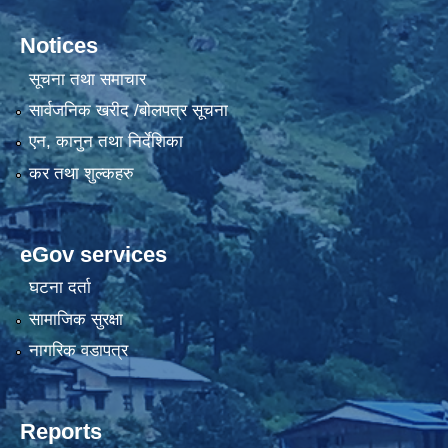
Notices
सूचना तथा समाचार
सार्वजनिक खरीद /बोलपत्र सूचना
एन, कानुन तथा निर्देशिका
कर तथा शुल्कहरु
eGov services
घटना दर्ता
सामाजिक सुरक्षा
नागरिक वडापत्र
Reports