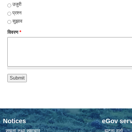
उजुरी
प्रश्न
सुझाव
विवरण
*
Notices
eGov serv
सूचना तथा समाचार
घटना दर्ता