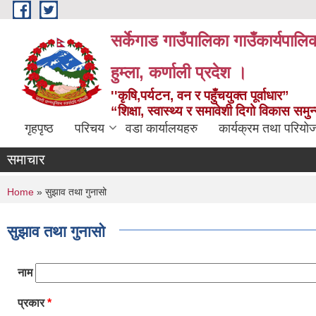
Skip to main content
सर्केगाड गाउँपालिका गाउँकार्यपालि
हुम्ला, कर्णाली प्रदेश ।
''कृषि,पर्यटन, वन र पहुँचयुक्त पूर्वाधार”
“शिक्षा, स्वास्थ्य र समावेशी दिगो विकास समु
गृहपृष्ठ
परिचय
वडा कार्यालयहरु
कार्यक्रम तथा परियो
समाचार
You are here
Home
» सुझाव तथा गुनासो
सुझाव तथा गुनासो
नाम
प्रकार
*