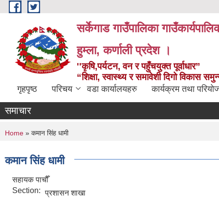
Skip to main content
सर्केगाड गाउँपालिका गाउँकार्यपालि
हुम्ला, कर्णाली प्रदेश ।
''कृषि,पर्यटन, वन र पहुँचयुक्त पूर्वाधार”
“शिक्षा, स्वास्थ्य र समावेशी दिगो विकास समु
गृहपृष्ठ
परिचय
वडा कार्यालयहरु
कार्यक्रम तथा परियो
समाचार
You are here
Home
» कमान सिंह धामी
कमान सिंह धामी
सहायक पाचौँ
Section:
प्रशासन शाखा