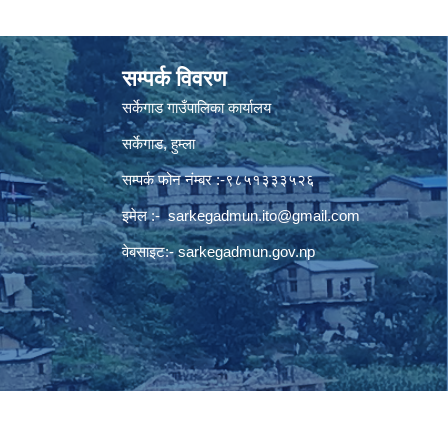
सम्पर्क विवरण
सर्केगाड गाउँपालिका कार्यालय
सर्केगाड, हुम्ला
सम्पर्क फोन नंम्बर :-९८५१३३३५२६
इमेल :-
sarkegadmun.ito@gmail.com
वेबसाइट:- sarkegadmun.gov.np