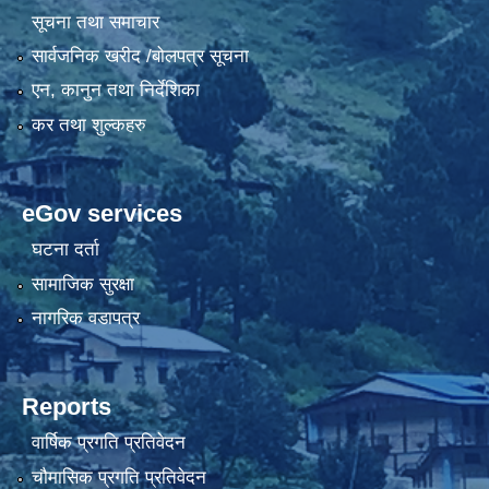
सूचना तथा समाचार
सार्वजनिक खरीद /बोलपत्र सूचना
एन, कानुन तथा निर्देशिका
कर तथा शुल्कहरु
eGov services
घटना दर्ता
सामाजिक सुरक्षा
नागरिक वडापत्र
Reports
वार्षिक प्रगति प्रतिवेदन
चौमासिक प्रगति प्रतिवेदन