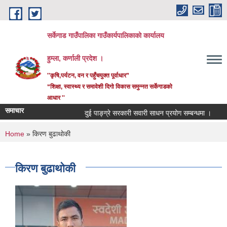
Skip to main content
सर्केगाड गाउँपालिका गाउँकार्यपालिकाको कार्यालय
हुम्ला, कर्णाली प्रदेश ।
''कृषि,पर्यटन, वन र पहुँचयुक्त पूर्वाधार”
“शिक्षा, स्वास्थ्य र समावेशी दिगो विकास समुन्नत सर्केगाडको
आधार ''
समाचार
दुई पाङ्ग्रे सरकारी सवारी साधन प्रयोग सम्बन्धमा ।
कर
You are here
Home
» किरण बुढाथाेकी
किरण बुढाथाेकी