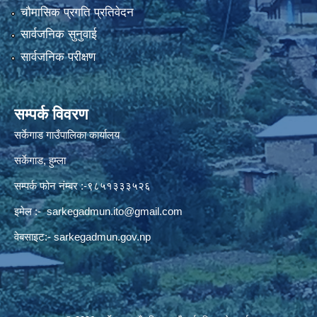
चौमासिक प्रगति प्रतिवेदन
सार्वजनिक सुनुवाई
सार्वजनिक परीक्षण
सम्पर्क विवरण
सर्केगाड गाउँपालिका कार्यालय
सर्केगाड, हुम्ला
सम्पर्क फोन नंम्बर :-९८५१३३३५२६
इमेल :-
sarkegadmun.ito@gmail.com
वेबसाइट:- sarkegadmun.gov.np