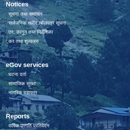
Notices
सूचना तथा समाचार
सार्वजनिक खरीद /बोलपत्र सूचना
एन, कानुन तथा निर्देशिका
कर तथा शुल्कहरु
eGov services
घटना दर्ता
सामाजिक सुरक्षा
नागरिक वडापत्र
Reports
वार्षिक प्रगति प्रतिवेदन