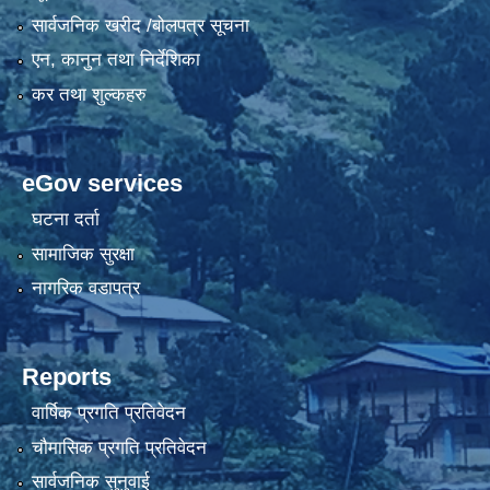
सार्वजनिक खरीद /बोलपत्र सूचना
एन, कानुन तथा निर्देशिका
कर तथा शुल्कहरु
eGov services
घटना दर्ता
सामाजिक सुरक्षा
नागरिक वडापत्र
Reports
वार्षिक प्रगति प्रतिवेदन
चौमासिक प्रगति प्रतिवेदन
सार्वजनिक सुनुवाई