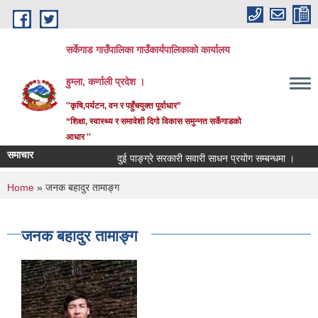
Skip to main content
सर्केगाड गाउँपालिका गाउँकार्यपालिकाको कार्यालय
हुम्ला, कर्णाली प्रदेश ।
''कृषि,पर्यटन, वन र पहुँचयुक्त पूर्वाधार”
“शिक्षा, स्वास्थ्य र समावेशी दिगो विकास समुन्नत सर्केगाडको
आधार ''
समाचार
दुई पाङ्ग्रे सरकारी सवारी साधन प्रयोग सम्बन्धमा ।
कर
You are here
Home
» जनक बहादुर तामाङ्ग
जनक बहादुर तामाङ्ग