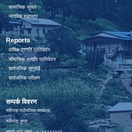
सामाजिक सुरक्षा
नागरिक वडापत्र
Reports
वार्षिक प्रगति प्रतिवेदन
चौमासिक प्रगति प्रतिवेदन
सार्वजनिक सुनुवाई
सार्वजनिक परीक्षण
सम्पर्क विवरण
सर्केगाड गाउँपालिका कार्यालय
सर्केगाड, हुम्ला
सम्पर्क फोन नंम्बर :-९८५१३३३५२६