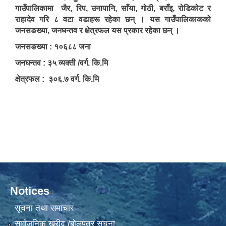
गाउँपालिकामा जैर, रिप, उनापानि, साँया, गोठी, बराँइ, रोडिकोट र
राहादेव गरि ८ वटा वडाहरू रहेका छन् । यस गाउँपालिकाकको
जनसङख्या, जनघन्तव र क्षेत्रफल यस प्रकार रहेका छन् ।
जनसङख्या : १०६८८ जना
जनघन्तव : ३५ व्यक्ती /वर्ग. कि.मि
क्षेत्रफल : ३०६.७ वर्ग. कि.मि
Notices
सूचना तथा समाचार
सार्वजनिक खरीद /बोलपत्र सूचना