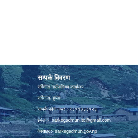
सम्पर्क विवरण
सर्केगाड गाउँपालिका कार्यालय
सर्केगाड, हुम्ला
सम्पर्क फोन नंम्बर :-९८५१३३३५२६
इमेल :-
sarkegadmun.ito@gmail.com
वेबसाइट:- sarkegadmun.gov.np