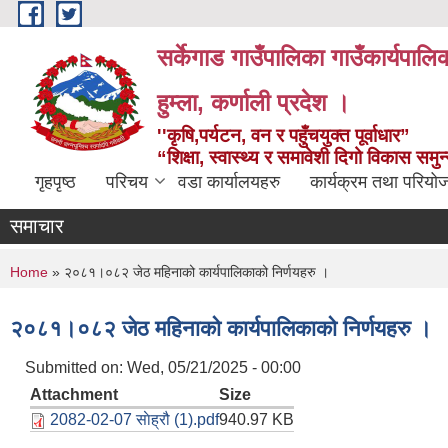
Skip to main content
सर्केगाड गाउँपालिका गाउँकार्यपालि
हुम्ला, कर्णाली प्रदेश ।
''कृषि,पर्यटन, वन र पहुँचयुक्त पूर्वाधार”
“शिक्षा, स्वास्थ्य र समावेशी दिगो विकास समु
गृहपृष्ठ
परिचय
वडा कार्यालयहरु
कार्यक्रम तथा परियो
समाचार
You are here
Home
» २०८१।०८२ जेठ महिनाको कार्यपालिकाको निर्णयहरु ।
२०८१।०८२ जेठ महिनाको कार्यपालिकाको निर्णयहरु ।
Submitted on:
Wed, 05/21/2025 - 00:00
Attachment
Size
2082-02-07 साेह्रौ (1).pdf
940.97 KB