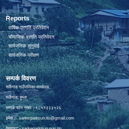
Reports
वार्षिक प्रगति प्रतिवेदन
चौमासिक प्रगति प्रतिवेदन
सार्वजनिक सुनुवाई
सार्वजनिक परीक्षण
सम्पर्क विवरण
सर्केगाड गाउँपालिका कार्यालय
सर्केगाड, हुम्ला
सम्पर्क फोन नंम्बर :-९८५१३३३५२६
इमेल :-
sarkegadmun.ito@gmail.com
वेबसाइट:- sarkegadmun.gov.np