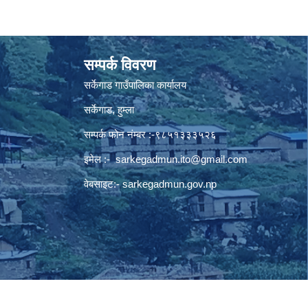
सम्पर्क विवरण
सर्केगाड गाउँपालिका कार्यालय
सर्केगाड, हुम्ला
सम्पर्क फोन नंम्बर :-९८५१३३३५२६
इमेल :-
sarkegadmun.ito@gmail.com
वेबसाइट:- sarkegadmun.gov.np